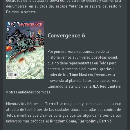
destrozos de la batalla la cueva donde están se debilita y comienza a
derrumbarse, en el caos del escape
Yolanda
se separa del resto y
Deimos la rescata.
Convergence 6
Por primera vez en el transcurso de la
historia vemos al universo post-Flashpoint,
que no tiene representantes en Telos pero
detecta la presencia del evento, gracias al
poder de los
Time Masters
, Deimos esta
moviendo al planeta Telos al universo zero,
llamando la atención de la
JLA
,
Red Lanters
y otras entidades cósmicas.
Mientras los héroes de
Tierra 2
se reagrupan y comienzan a aglutinar
al resto de los héroes de las ciudades ahora liberadas del control de
Telos, mientras que Deimos consigue que los algunos héroes, de los
universos más caóticos: el
Kingdom Come
,
Flashpoint
y
Earth 3
.