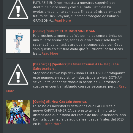
FUTURE'S END nos muestra a nuestros superhéroes
dentro de cinco años y como su vida justiciera ha
evolucionado junto con ellos. En este cómic veremos el
futuro de Dick Grayson, el primer protegido de Batman.
GRAYSON #…
Read More
[Comic] “SNIKT”: EL MUNDO SIN LOGAN
Para muchos la muerte de Wolverine es como crónica de
una muerte anunciada, sabes que va a morir solo basta
saber cuándo lo hará, claro que el comparativo con Gabo
solo queda en el título dado que “su muerte” como todas
las …
Read More
[Descarga] [Spoilers] Batman Eternal #24 - Pequeña
Saboteadora.
Stephanie Brown hija del villano CLUEMASTER protagoniza
este numero, en el distrito industrial de la vieja GOTHAM
se ve un taller donde trabaja la banda de Cluemaster el
cual se encuentra hablando con sus secuaces, pero…
Read
More
[Comic] All New Captain America.
Lo sé no es novedad el detallarles que FALCON es el
nuevo CAPITAN AMERICA pero esto también indica lo
distanciado que estaba del comic de Rick Remender y John
Romita Jr. que había dejado de leer desde finales del 2013
en la …
Read More