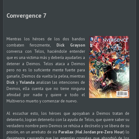
Convergence 7
Mientras los héroes de los dos bandos
combaten ferozmente,
Dick Grayson
conversa con Telos, haciéndole entender
que es una victima más y debería ayudarles a
detener a Deimos. Telos ataca a Deimos
pero no es lo suficiente mente fuerte para
ganarle, Deimos da vuelta la pelea, mientras
Dick
y
Yolanda
analizan las intenciones de
Deimos, ella cuenta que no tiene ninguna
afinidad por nadie y quiere a todo el
Multiverso muerto y comenzar de nuevo.
Al escuchar esto, los héroes que apoyaban a Deimos tratan de
detenerlo, logran detenerlo con la ayuda de Telos, que quiere saber su
verdadero nombre pero Deimos se rehúsa a decírselo y se libera de su
prisión, en un arrebato de ira
Parallax
(
Hal Jordan pre-Zero Hour
) lo
desintegra, causando que las energías cronales que absorbió de los