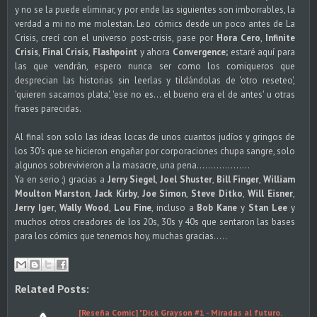
y no se la puede eliminar, y por ende las siguientes son imborrables, la
verdad a mi no me molestan. Leo cómics desde un poco antes de La
Crisis, crecí con el universo post-crisis, pase por
Hora Cero
,
Infinite
Crisis
,
Final Crisis
,
Flashpoint
y ahora
Convergence;
estaré aquí para
las que vendrán, espero nunca ser como los comiqueros que
desprecian las historias sin leerlas y tildándolas de 'otro reseteo',
'quieren sacarnos plata', 'ese no es... el bueno era el de antes' u otras
frases parecidas.
Al final son solo las ideas locas de unos cuantos judíos y gringos de
los 30's que se hicieron engañar por corporaciones chupa sangre, solo
algunos sobrevivieron a la masacre, una pena...................
Ya en serio ;) gracias a
Jerry Siegel
,
Joel Shuster
,
Bill Finger
,
William
Moulton Marston
,
Jack Kirby
,
Joe Simon
,
Steve Ditko
,
Will Eisner
,
Jerry Iger
,
Wally Wood
,
Lou Fine
, incluso a
Bob Kane
y
Stan Lee
y
muchos otros creadores de los 20s, 30s y 40s que sentaron las bases
para los cómics que tenemos hoy, muchas gracias.....
Related Posts:
[Reseña Comic] "Dick Grayson #1 - Miradas al futuro.