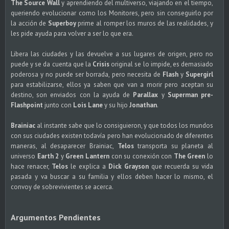
The Source Wall
y aprendiendo del multiverso, viajando en el tiempo,
queriendo evolucionar como los Monitores, pero sin conseguirlo por
la acción de
Superboy
prime al romper los muros de las realidades, y
les pide ayuda para volver a ser lo que era.
Libera las ciudades y las devuelve a sus lugares de origen, pero no
puede y se da cuenta que la
Crisis
original se lo impide, es demasiado
poderosa y no puede ser borrada, pero necesita de
Flash
y
Supergirl
para estabilizarse, ellos ya saben que van a morir pero aceptan su
destino, son enviados con la ayuda de
Parallax
y
Superman pre-
Flashpoint
junto con
Lois Lane
y su hijo
Jonathan
.
Brainiac
al instante sabe que lo consiguieron, y que todos los mundos
con sus ciudades existen todavía pero han evolucionado de diferentes
maneras, al desaparecer Brainiac,
Telos
transporta su planeta al
universo
Earth 2
y
Green Lantern
con su conexión con
The Green
lo
hace renacer,
Telos
le explica a
Dick Grayson
que recuerda su vida
pasada y va buscar a su familia y ellos deben hacer lo mismo, el
convoy de sobrevivientes se acerca.
Argumentos Pendientes