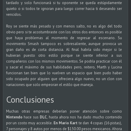
tardado y solo funcionará si tu oponente se queda estúpidamente
quieto o si todos te ignoran para luego correr hacia ti deseando ser
vencidos.
Roy se siente más pesado y con menos salto, no es algo del todo
obvio pero si te acostumbraste con los otros dos entonces es posible
que haya problemas al momento de regresar al escenario. Su
movimiento Smash tampoco es sobresaliente, aunque provoca un
gran daño es de corta distancia. Al final habría sido mejor si le
hubieran puesto otro estilo porque se siente inferior a sus
compañeros con los mismos movimientos. Se podría practicar con él
y sacar el máximo de sus habilidades pero, reitero, Marth y Lucina
funcionan tan bien que lo vuelven un espacio que bien pudo haber
sido ocupado por alguien que ofreciera algo nuevo, no un clon con
variaciones que solo empeoran el estilo que maneja.
Conclusiones
Muchas otras empresas deberían poner atención sobre como
Nintendo
hace sus
DLC
, hasta ahora nos ha dado mucho contenido
por un costo muy accesible.
En Mario Kart
te dan 4 copas (16 pistas),
7 personajes y 8 autos por menos de $150.00 pesos mexicanos. Ahora