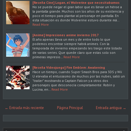
[Reseña Cine] Logan, el Wolverine que necesitabamos
No se puede negar el gran labor que es llevar un héroe a
la pantalla grande. Muchos son los años de su existencia y
poco el tiempo para plantar al personaje en pantalla. En
esta situación es donde Wolverine estuvo durante má…
Read More
[Anime] Impresiones anime invierno 2017
El año apenas lleva un mes y de entre todo lo que
podemos encontrar siempre habrá animes. Con la
temporada de invierno empezando les traigo este listado
de varias series. Que quede claro que estas solo son
primeras impresio…
Read More
[Reseña Videojuego] Fire Emblem: Awakening
Hace un tiempo, cuando Super Smash Bros para 3DS y Wii
U elevaba el entusiasmo de muchos por las nubes, salió un
"trailer" mostrando a Captain Falcon y a otros dos
personajes que desconocía completamente: Robín y
Lucina, en…
Read More
← Entrada más reciente
Página Principal
Entrada antigua →