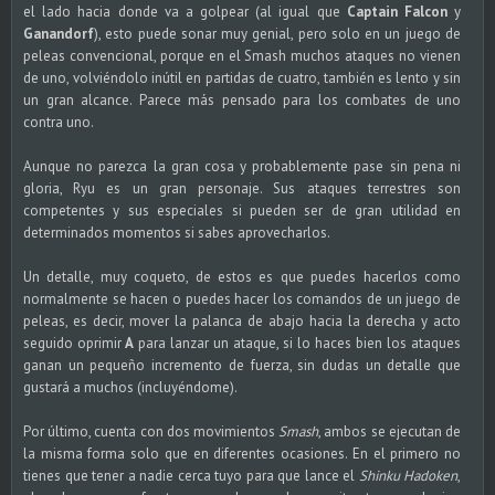
el lado hacia donde va a golpear (al igual que
Captain Falcon
y
Ganandorf
), esto puede sonar muy genial, pero solo en un juego de
peleas convencional, porque en el Smash muchos ataques no vienen
de uno, volviéndolo inútil en partidas de cuatro, también es lento y sin
un gran alcance. Parece más pensado para los combates de uno
contra uno.
Aunque no parezca la gran cosa y probablemente pase sin pena ni
gloria, Ryu es un gran personaje. Sus ataques terrestres son
competentes y sus especiales si pueden ser de gran utilidad en
determinados momentos si sabes aprovecharlos.
Un detalle, muy coqueto, de estos es que puedes hacerlos como
normalmente se hacen o puedes hacer los comandos de un juego de
peleas, es decir, mover la palanca de abajo hacia la derecha y acto
seguido oprimir
A
para lanzar un ataque, si lo haces bien los ataques
ganan un pequeño incremento de fuerza, sin dudas un detalle que
gustará a muchos (incluyéndome).
Por último, cuenta con dos movimientos
Smash
, ambos se ejecutan de
la misma forma solo que en diferentes ocasiones. En el primero no
tienes que tener a nadie cerca tuyo para que lance el
Shinku Hadoken
,