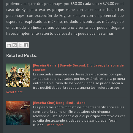
podemos adquirir dos personajes por $50.00 cada uno y $73.00 en el
caso de Ryu pero eso es porque viene con escenario incluido. Los
personajes, con excepción de Roy, se sienten con un potencial que
espera ser explotado al máximo, no dudo encontrarlos más seguido
en el modo en línea de uno contra uno y ver lo que pueden llegar a
hacer. Simplemente valen lo que cuestan y puede que hasta más.
Related Posts:
[Reseña Gamer] Bravely Second: End Layer, y la zona de
confort
Las secuelas siempre son deseadas y juzgadas por igual,
ambos casos provocados por los estándares de la primera
entrega. En el caso de los videojuegos se puede llegar a
tres posibilidades: la secuela agarra los mejores aspec…
Read More
[Reseña Cine] Kong: Skull Island
Las películas sobre monstruos gigantes fácilmente se les
consideraría como un filme pasajero sin ninguna
relevancia. Esto se debe a que el principal atractivo es ver
al kaiju destrozando ciudades o peleando, al enfocar
mucho…
Read More