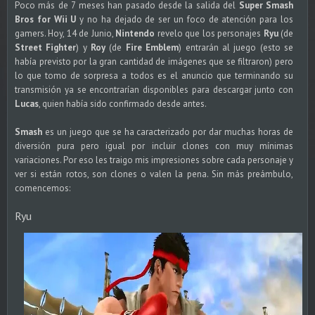
Poco más de 7 meses han pasado desde la salida del
Super Smash
Bros for Wii U
y no ha dejado de ser un foco de atención para los
gamers. Hoy, 14 de Junio,
Nintendo
revelo que los personajes
Ryu
(de
Street Fighter
) y
Roy
(de
Fire Emblem
) entrarán al juego (esto se
había previsto por la gran cantidad de imágenes que se filtraron) pero
lo que tomo de sorpresa a todos es el anuncio que terminando su
transmisión ya se encontrarían disponibles para descargar junto con
Lucas
, quien había sido confirmado desde antes.
Smash
es un juego que se ha caracterizado por dar muchas horas de
diversión pura pero igual por incluir clones con muy mínimas
variaciones. Por eso les traigo mis impresiones sobre cada personaje y
ver si están rotos, son clones o valen la pena. Sin más preámbulo,
comencemos:
Ryu