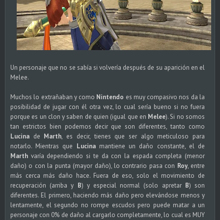
Un personaje que no se sabía si volvería después de su aparición en el
Melee.
Muchos lo extrañaban y como
Nintendo
es muy compasivo nos da la
posibilidad de jugar con él otra vez, lo cual sería bueno si no fuera
porque es un clon y saben de quien (igual que en
Melee
). Si no somos
tan estrictos bien podemos decir que son diferentes, tanto como
Lucina
de
Marth
, es decir, tienes que ser algo meticuloso para
notarlo. Mientras que
Lucina
mantiene un daño constante, el de
Marth
varía dependiendo si te da con la espada completa (menor
daño) o con la punta (mayor daño), lo contrario pasa con
Roy
, entre
más cerca más daño hace. Fuera de eso, solo el movimiento de
recuperación (arriba y
B
) y especial normal (solo apretar
B
) son
diferentes. El primero, haciendo más daño pero elevándose menos y
lentamente, el segundo no rompe escudos pero puede matar a un
personaje con 0% de daño al cargarlo completamente, lo cual es MUY