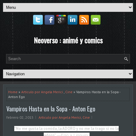
Neoverso : animé y comics
Home
»
Articulo por Angela Merici
,
Cine
» Vampiros Hasta en la Sopa -
Anton Ego
Vampiros Hasta en la Sopa - Anton Ego
febrero 02, 2015
Articulo por Angela Merici
,
Cine
"No me gusta la comida, la ADORO y no me la trago si no la
adoro"
—Ego a Linguini.