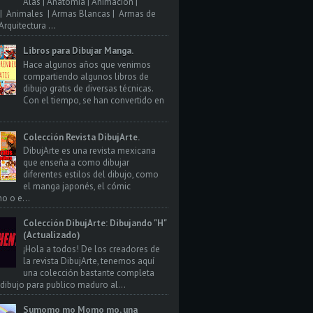
Alas | Anatomia | Animacion |
| Animales | Armas Blancas | Armas de
rquitectura ...
Libros para Dibujar Manga.
Hace algunos años que venimos
compartiendo algunos libros de
dibujo gratis de diversas técnicas.
Con el tiempo, se han convertido en
Colección Revista DibujArte.
DibujArte es una revista mexicana
que enseña a como dibujar
diferentes estilos del dibujo, como
el manga japonés, el cómic
o o e...
Colección DibujArte: Dibujando "H"
(Actualizado)
¡Hola a todos! De los creadores de
la revista DibujArte, tenemos aquí
una colección bastante completa
 dibujo para publico maduro al...
Sumomo mo Momo mo, una