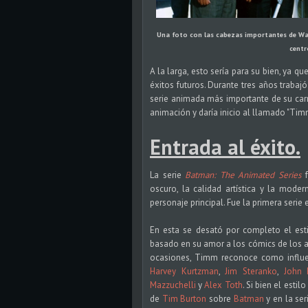
Una foto con las cabezas importantes de Warn
centr
A la larga, esto sería para su bien, ya qu
éxitos futuros. Durante tres años traba
serie animada más importante de su car
animación y daría inicio al llamado "Tim
Entrada al éxito.
La serie
Batman: The Animated Series
f
oscuro, la calidad artística y la mode
personaje principal. Fue la primera seri
En esta se desató por completo el est
basado en su amor a los cómics de los año
ocasiones, Timm reconoce como influe
Harvey Kurtzman
,
Jim Steranko
,
John
Mazzuchelli
y
Alex Toth
. Si bien el estil
de
Tim Burton
sobre
Batman
y en la se