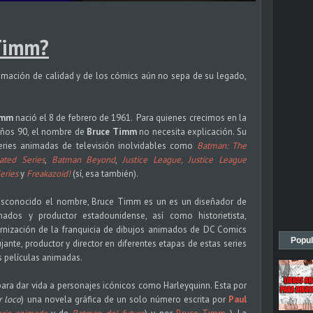
Timm?
imación de calidad y de los cómics aún no sepa de su legado,
imm
nació el 8 de febrero de 1961. Para quienes crecimos en la
años 90, el nombre de
Bruce Timm
no necesita explicación. Su
eries animadas de televisión inolvidables como
Batman: The
ted Series
,
Batman Beyond
,
Justice League,
Justice League
eries
y
Freakazoid!
(sí, esa también).
 desconocido el nombre, Bruce Timm es un es un diseñador de
ados y productor estadounidense, así como historietista,
nización de la franquicia de dibujos animados de DC Comics
Popul
jante, productor y director en diferentes etapas de estas series
s películas animadas.
ra dar vida a personajes icónicos como Harleyquinn. Esta por
 loco
) una novela gráfica de un solo número escrita por
Paul