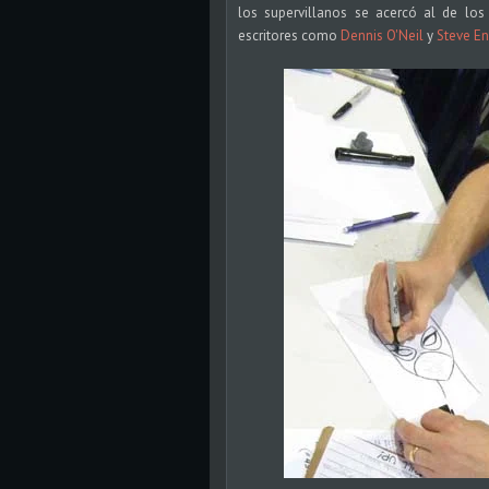
los supervillanos se acercó al de los 
escritores como
Dennis O'Neil
y
Steve En