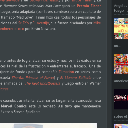
erie animada
y de
Batman del futuro
) y por
Bruce Timm
). La
Angeles 
 de
Batman: Series animadas
.
Mad Love
ganó un
Premio Eisner
Fuego | A
luego, sería adaptada (con leves cambios) para un capítulo de
n llamado "Mad Love".. Timm hizo casi todos los personajes de
pciones del
Sr. Frío
y
El Acertijo
, que fueron diseñados por
Mike
ombrerero Loco
por Kevin Nowlan).
un...
no, antes de lograr alcanzar estos y muchos más éxitos en su
ces la hiel de la frustración y enfrentarse al fracaso. Una de
bujante de fondos para la compañía
Filmation
en series como
ecuela
She-Ra: Princess of Power
) y
El Llanero Solitario
entre
american
erie animada de
The Real Ghostbusters
y luego entró en Warner
tures
.
 cuando, tras intentar alcanzar su largamente acariciada meta
l
Marvel Cómics
, esta lo rechazó. Así tuvo que mantenerse
 éxitoso Steven Spielberg.
sobre el