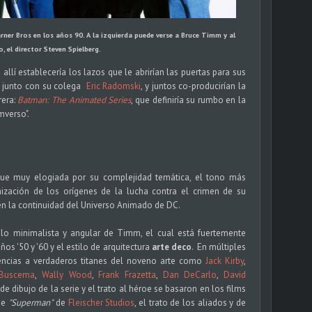
er Bros en los años 90. A la izquierda puede verse a Bruce Timm y al
o, el director Steven Spielberg.
e allí establecería los lazos que le abrirían las puertas para sus
jó junto con su colega
Eric Radomski
, y juntos co-producirían la
rera:
Batman: The Animated Series
, que definiría su rumbo en la
mverso".
ue muy elogiada por su complejidad temática, el tono más
rnización de los orígenes de la lucha contra el crimen de su
e en la continuidad del Universo Animado de DC.
ilo minimalista y angular de Timm, el cual está fuertemente
s '50 y '60 y el estilo de arquitectura
arte deco
. En múltiples
ncias a verdaderos titanes del noveno arte como
Jack Kirby
,
 Buscema
,
Wally Wood
,
Frank Frazetta
,
Dan DeCarlo
,
David
o de dibujo de la serie y el trato al héroe se basaron en los films
rie
"Superman"
de
Fleischer Studios
, el trato de los aliados y de