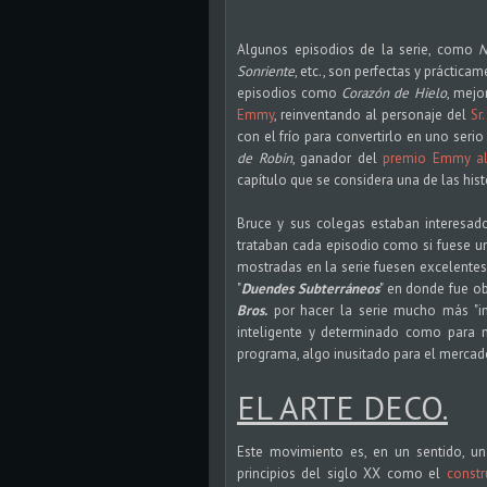
Algunos episodios de la serie, como
N
Sonriente
, etc., son perfectas y práctica
episodios como
Corazón de Hielo
, mejo
Emmy
, reinventando al personaje del
Sr.
con el frío para convertirlo en uno seri
de Robin
, ganador del
premio Emmy al
capítulo que se considera una de las his
Bruce y sus colegas estaban interesados
trataban cada episodio como si fuese una
mostradas en la serie fuesen excelente
"
Duendes Subterráneos
" en donde fue ob
Bros.
por hacer la serie mucho más "infa
inteligente y determinado como para no
programa, algo inusitado para el merca
EL ARTE DECO.
Este movimiento es, en un sentido, 
principios del siglo XX como el
constr