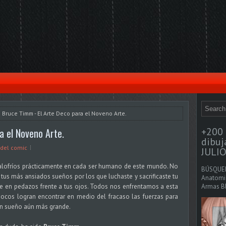
 Bruce Timm - El Arte Deco para el Noveno Arte.
+200 
a el Noveno Arte.
dibu
 del comic
JULIO
lofríos prácticamente en cada ser humano de este mundo. No
BÚSQUED
o tus más ansiados sueños por los que luchaste y sacrificaste tu
Anatomia
e en pedazos frente a tus ojos. Todos nos enfrentamos a esta
Armas Bl
pocos logran encontrar en medio del fracaso las fuerzas para
un sueño aún más grande.