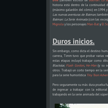
Dini
(también escritor de
Batman: La s
historia está dentro de la continuidad
(máximo galardón del cómic) en 1994, y 
Las nuevas aventuras de Batman
, tambié
Batman: La Serie Animada
(con las exce
Mignola
y los personajes
Man-Bat
y
El S
Duros inicios.
Sin embargo, como dicta el destino huma
carrera, Timm tuvo que probar varias ve
estas etapas incluyó trabajar como di
Blackstar
,
Flash Gordon
,
He-Man
(y su s
otros. Trabajó un corto tiempo en la s
para la serie humorística
Tiny Toon Adven
Pero seguramente su más dura prueba fue
de ingresar a trabajar con la editoria
trabajando en la serie animada del súper