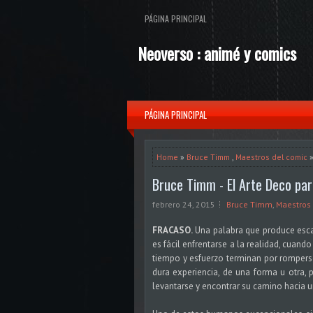
PÁGINA PRINCIPAL
Neoverso : animé y comics
PÁGINA PRINCIPAL
Home
»
Bruce Timm
,
Maestros del comic
»
Bruce Timm - El Arte Deco par
febrero 24, 2015
Bruce Timm
,
Maestros
FRACASO.
Una palabra que produce esca
es fácil enfrentarse a la realidad, cuand
tiempo y esfuerzo terminan por rompers
dura experiencia, de una forma u otra, 
levantarse y encontrar su camino hacia 