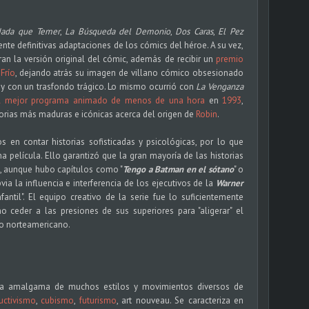
ada que Temer
,
La Búsqueda del Demonio
,
Dos Caras
,
El Pez
mente definitivas adaptaciones de los cómics del héroe. A su vez,
ran la versión original del cómic, además de recibir un
premio
 Frío
, dejando atrás su imagen de villano cómico obsesionado
o y con un trasfondo trágico. Lo mismo ocurrió con
La Venganza
 mejor programa animado de menos de una hora
en
1993
,
torias más maduras e icónicas acerca del origen de
Robin
.
 en contar historias sofisticadas y psicológicas, por lo que
 película. Ello garantizó que la gran mayoría de las historias
s, aunque hubo capítulos como "
Tengo a Batman en el sótano
" o
via la influencia e interferencia de los ejecutivos de la
Warner
ntil". El equipo creativo de la serie fue lo suficientemente
 ceder a las presiones de sus superiores para "aligerar" el
do norteamericano.
una amalgama de muchos estilos y movimientos diversos de
uctivismo
,
cubismo
,
futurismo
, art nouveau. Se caracteriza en