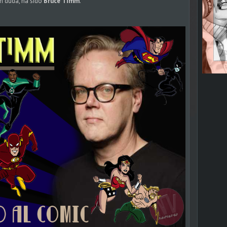
n duda, ha sido
Bruce Timm
.