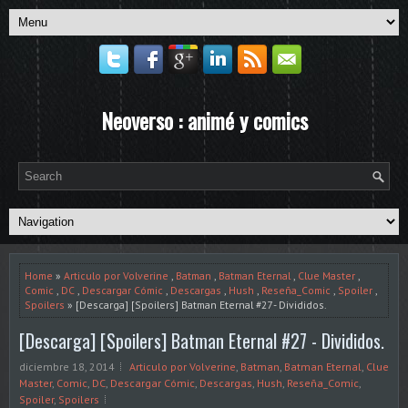
Neoverso : animé y comics
Home
»
Articulo por Volverine
,
Batman
,
Batman Eternal
,
Clue Master
,
Comic
,
DC
,
Descargar Cómic
,
Descargas
,
Hush
,
Reseña_Comic
,
Spoiler
,
Spoilers
» [Descarga] [Spoilers] Batman Eternal #27 - Divididos.
[Descarga] [Spoilers] Batman Eternal #27 - Divididos.
diciembre 18, 2014
Articulo por Volverine
,
Batman
,
Batman Eternal
,
Clue
Master
,
Comic
,
DC
,
Descargar Cómic
,
Descargas
,
Hush
,
Reseña_Comic
,
Spoiler
,
Spoilers