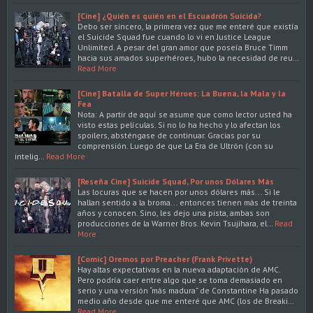
[Cine] ¿Quién es quién en el Escuadrón Suicida?
Debo ser sincero, la primera vez que me enteré que existía
el Suicide Squad fue cuando lo vi en Justice League
Unlimited. A pesar del gran amor que poseía Bruce Timm
hacia sus amados superhéroes, hubo la necesidad de reu…
Read More
[Cine] Batalla de Super Héroes: La Buena, la Mala y la
Fea
Nota: A partir de aquí se asume que como lector usted ha
visto estas películas. Si no lo ha hecho y lo afectan los
spoilers, absténgase de continuar. Gracias por su
comprensión. Luego de que La Era de Ultrón (con su
intelig…
Read More
[Reseña Cine] Suicide Squad, Por unos Dólares Más
Las locuras que se hacen por unos dólares más... Si le
hallan sentido a la broma... entonces tienen más de treinta
años y conocen. Sino, les dejo una pista, ambas son
producciones de la Warner Bros. Kevin Tsujihara, el…
Read
More
[Comic] Oremos por Preacher (Frank Privette)
Hay altas expectativas en la nueva adaptación de AMC.
Pero podría caer entre algo que se toma demasiado en
serio y una versión “más madura” de Constantine Ha pasado
medio año desde que me enteré que AMC (los de Breaki…
Read More