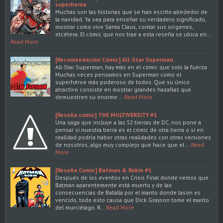
superheroe
Muchas son las historias que se han escrito alrededor de
la navidad. Ya sea para enseñar su verdadero significado,
mostrar como vive Santa Claus, contar sus orígenes,
etcétera. El cómic que nos trae a esta reseña se ubica en…
Read More
[Recomendación Cómic] All-Star Superman.
All-Star Superman, hay más en el cómic que solo la fuerza
Muchas veces pensamos en Superman como el
superhéroe más poderoso de todos. Que su único
atractivo consiste en mostrar grandes hazañas que
demuestren su enorme …
Read More
[Reseña comic] THE MULTIVERSITY #1
Una saga que incluye a las 52 tierras de DC, nos pone a
pensar si nuestra tierra es el cómic de otra tierra o si en
realidad podría haber otras realidades con otras versiones
de nosotros, algo muy complejo que hace que el …
Read
More
[Reseña Comic] Batman & Robin #1
Después de los eventos en Crisis Final donde vemos que
Batman aparentemente está muerto y de las
consecuencias de Batalla por el manto donde Jason es
vencido, todo esto causa que Dick Grayson tome el manto
del murciélago. R…
Read More