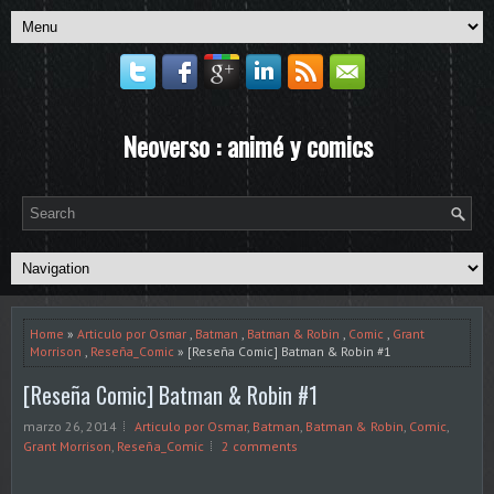
Neoverso : animé y comics
Home
»
Articulo por Osmar
,
Batman
,
Batman & Robin
,
Comic
,
Grant
Morrison
,
Reseña_Comic
» [Reseña Comic] Batman & Robin #1
[Reseña Comic] Batman & Robin #1
marzo 26, 2014
Articulo por Osmar
,
Batman
,
Batman & Robin
,
Comic
,
Grant Morrison
,
Reseña_Comic
2 comments