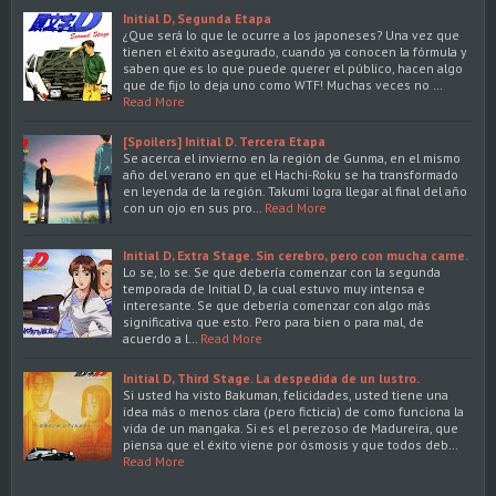
Initial D, Segunda Etapa
¿Que será lo que le ocurre a los japoneses? Una vez que
tienen el éxito asegurado, cuando ya conocen la fórmula y
saben que es lo que puede querer el público, hacen algo
que de fijo lo deja uno como WTF! Muchas veces no …
Read More
[Spoilers] Initial D. Tercera Etapa
Se acerca el invierno en la región de Gunma, en el mismo
año del verano en que el Hachi-Roku se ha transformado
en leyenda de la región. Takumi logra llegar al final del año
con un ojo en sus pro…
Read More
Initial D, Extra Stage. Sin cerebro, pero con mucha carne.
Lo se, lo se. Se que debería comenzar con la segunda
temporada de Initial D, la cual estuvo muy intensa e
interesante. Se que debería comenzar con algo más
significativa que esto. Pero para bien o para mal, de
acuerdo a l…
Read More
Initial D, Third Stage. La despedida de un lustro.
Si usted ha visto Bakuman, felicidades, usted tiene una
idea más o menos clara (pero ficticia) de como funciona la
vida de un mangaka. Si es el perezoso de Madureira, que
piensa que el éxito viene por ósmosis y que todos deb…
Read More