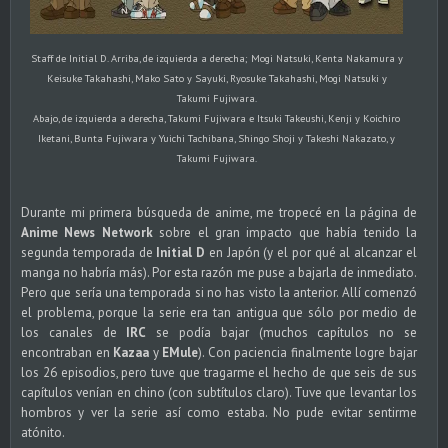
Staff de Initial D. Arriba, de izquierda a derecha; Mogi Natsuki, Kenta Nakamura y
Keisuke Takahashi, Mako Sato y Sayuki, Ryosuke Takahashi, Mogi Natsuki y
Takumi Fujiwara.
Abajo, de izquierda a derecha, Takumi Fujiwara e Itsuki Takeushi, Kenji y Koichiro
Iketani, Bunta Fujiwara y Yuichi Tachibana, Shingo Shoji y Takeshi Nakazato, y
Takumi Fujiwara.
Durante mi primera búsqueda de anime, me tropecé en la página de
Anime News Network
sobre el gran impacto que había tenido la
segunda temporada de
Initial D
en Japón (y el por qué al alcanzar el
manga no habría más). Por esta razón me puse a bajarla de inmediato.
Pero que sería una temporada si no has visto la anterior. Allí comenzó
el problema, porque la serie era tan antigua que sólo por medio de
los canales de
IRC
se podía bajar (muchos capítulos no se
encontraban en
Kazaa
y
EMule
). Con paciencia finalmente logre bajar
los 26 episodios, pero tuve que tragarme el hecho de que seis de sus
capítulos venían en chino (con subtítulos claro). Tuve que levantar los
hombros y ver la serie así como estaba. No pude evitar sentirme
atónito.