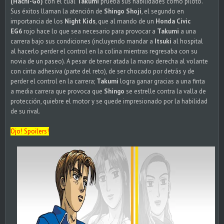
(Hachi-Go)
con el cual
Takumi
prueba sus habilidades como piloto.
Sus éxitos llaman la atención de
Shingo Shoji
, el segundo en
importancia de los
Night Kids
, que al mando de un
Honda Civic
EG6
rojo hace lo que sea necesario para provocar a
Takumi
a una
carrera bajo sus condiciones (incluyendo mandar a
Itsuki
al hospital
al hacerlo perder el control en la colina mientras regresaba con su
novia de un paseo). A pesar de tener atada la mano derecha al volante
con cinta adhesiva (parte del reto), de ser chocado por detrás y de
perder el control en la carrera;
Takumi
logra ganar gracias a una finta
a media carrera que provoca que
Shingo
se estrelle contra la valla de
protección, quiebre el motor y se quede impresionado por la habilidad
de su rival.
Ojo! Spoilers!