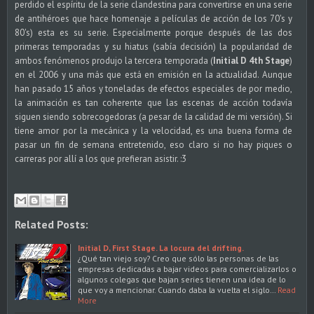
perdido el espíritu de la serie clandestina para convertirse en una serie
de antihéroes que hace homenaje a películas de acción de los 70's y
80's) esta es su serie. Especialmente porque después de las dos
primeras temporadas y su hiatus (sabía decisión) la popularidad de
ambos fenómenos produjo la tercera temporada (
Initial D 4th Stage
)
en el 2006 y una más que está en emisión en la actualidad. Aunque
han pasado 15 años y toneladas de efectos especiales de por medio,
la animación es tan coherente que las escenas de acción todavía
siguen siendo sobrecogedoras (a pesar de la calidad de mi versión). Si
tiene amor por la mecánica y la velocidad, es una buena forma de
pasar un fin de semana entretenido, eso claro si no hay piques o
carreras por allí a los que prefieran asistir. :3
Related Posts:
Initial D, First Stage. La locura del drifting.
¿Qué tan viejo soy? Creo que sólo las personas de las
empresas dedicadas a bajar videos para comercializarlos o
algunos colegas que bajan series tienen una idea de lo
que voy a mencionar. Cuando daba la vuelta el siglo…
Read
More