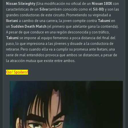
Nissan Sileieghty
(Una modificación no oficial de un
Nissan 180X
con
características de un
Silva
también conocido como el
Sil-80
) y son las
grandes conductoras de este circuito. Prometiendo su virginidad a
Iketani
a cambio de una carrera, la joven compite contra
Takumi
en
un
Sudden Death Match
(el primero que adelante gana la contienda).
A pesar de que conduce en una región desconocida y con tráfico,
Takumi
se impone al equipo femenino a poca distancia del final del
paso, lo que impresiona a las jóvenes y disuade a la conductora de
retirarse. Pero cuando ella va a cumplir su promesa ante Iketani, una
serie de mal entendidos provoca que ambos se distancien, a pesar de
la atracción mutua que existe entre ambos.
Ojo! Spoilers!