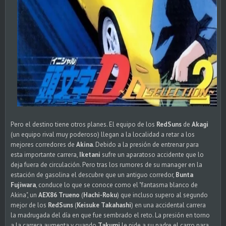
Pero el destino tiene otros planes. El equipo de los
RedSuns
de
Akagi
(un equipo rival muy poderoso) llegan a la localidad a retar a los
mejores corredores de
Akina
. Debido a la presión de entrenar para
esta importante carrera,
Iketani
sufre un aparatoso accidente que lo
deja fuera de circulación. Pero tras los rumores de su manager en la
estación de gasolina el descubre que un antiguo corredor,
Bunta
Fujiwara
, conduce lo que se conoce como el "fantasma blanco de
Akina", un
AEX86 Trueno
(
Hachi-Roku
) que incluso supero al segundo
mejor de los
RedSuns
(
Keisuke Takahashi
) en una accidental carrera
la madrugada del día en que fue sembrado el reto. La presión en torno
a la carrera aumenta y cuando
Takumi
le pide a su padre el carro para