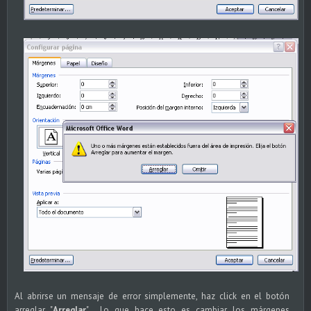
Al abrirse un mensaje de error simplemente, haz click en el botón
arreglar "
Arreglar
". Lo que hace esto es cambiar los
márgenes