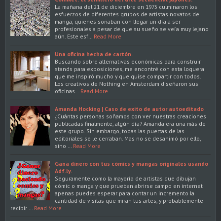
La mañana del 21 de diciembre en 1975 culminaron los
esfuerzos de diferentes grupos de artistas novatos de
manga, quienes soñaban con llegar un día a ser
profesionales a pesar de que su sueño se veía muy lejano
aún. Este esf…
Read More
Una oficina hecha de cartón.
Buscando sobre alternativas económicas para construir
stands para exposiciones, me encontré con esta loquera
que me inspiró mucho y que quise compartir con todos.
Los creativos de Nothing en Amsterdam diseñaron sus
oficinas…
Read More
Amanda Hocking | Caso de exito de autor autoeditado
¿Cuántas personas soñamos con ver nuestras creaciones
publicadas finalmente, algún día? Amanda era una más de
este grupo. Sin embargo, todas las puertas de las
editoriales se le cerraban. Mas no se desanimó por ello,
sino …
Read More
Gana dinero con tus cómics y mangas originales usando
Adf.ly.
Seguramente como la mayoría de artistas que dibujan
cómic o manga y que prueban abrirse campo en internet
apenas puedes esperar para contar un incremento la
cantidad de visitas que miran tus artes, y probablemente
recibir …
Read More