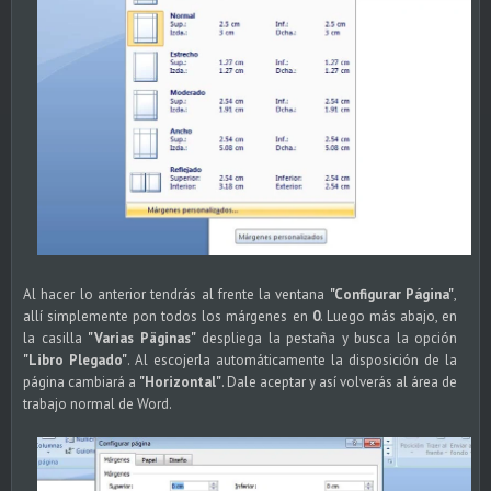
Al hacer lo anterior tendrás al frente la ventana
"Configurar Página"
,
allí simplemente pon todos los márgenes en
0
. Luego más abajo, en
la casilla
"Varias Päginas"
despliega la pestaña y busca la opción
"Libro Plegado"
. Al escojerla automáticamente la disposición de la
página cambiará a
"Horizontal"
. Dale aceptar y así volverás al área de
trabajo normal de Word.