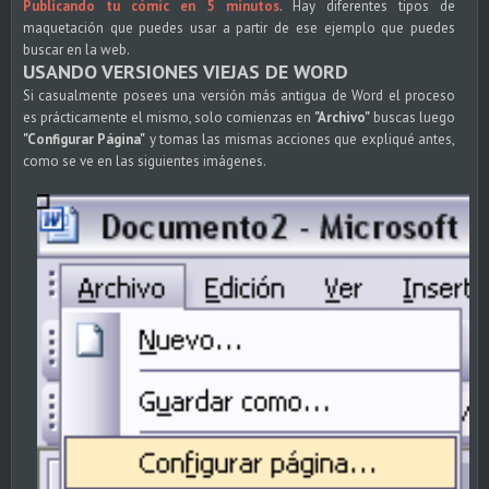
Publicando tu cómic en 5 minutos
. Hay diferentes tipos de
maquetación que puedes usar a partir de ese ejemplo que puedes
buscar en la web.
USANDO VERSIONES VIEJAS DE WORD
Si casualmente posees una versión más antigua de Word el proceso
es prácticamente el mismo, solo comienzas en
"Archivo"
buscas luego
"Configurar Página"
y tomas las mismas acciones que expliqué antes,
como se ve en las siguientes imágenes.