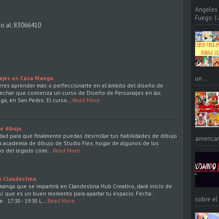
Angeles 
Fuego | A
do al: 83066410
najes en Casa Manga.
un...
uieres aprender más o perfeccionarte en el ámbito del diseño de
echar que comienza un curso de Diseño de Personajes en las
ga, en San Pedro. El curso…
Read More
e dibujo
dad para que finalmente puedas desrrollar tus habilidades de dibujo
american
a academia de dibujo de Studio Flex, hogar de algunos de los
os del legado comi…
Read More
n Clandestina
manga que se impartirá en Clandestina Hub Creativo, dará inicio de
sí que es un buen momento para apartar tu espacio. Fecha :
sobre el
 · 17:30 - 19:30 L…
Read More