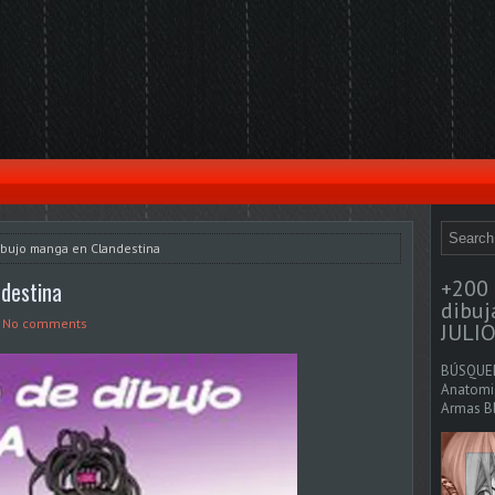
ibujo manga en Clandestina
+200 
ndestina
dibu
No comments
JULIO
BÚSQUED
Anatomia
Armas Bl