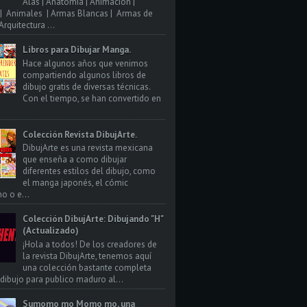
Alas | Anatomia | Animacion |
| Animales | Armas Blancas | Armas de
rquitectura ...
Libros para Dibujar Manga.
Hace algunos años que venimos
compartiendo algunos libros de
dibujo gratis de diversas técnicas.
Con el tiempo, se han convertido en
Colección Revista DibujArte.
DibujArte es una revista mexicana
que enseña a como dibujar
diferentes estilos del dibujo, como
el manga japonés, el cómic
o o e...
Colección DibujArte: Dibujando "H"
(Actualizado)
¡Hola a todos! De los creadores de
la revista DibujArte, tenemos aquí
una colección bastante completa
 dibujo para publico maduro al...
Sumomo mo Momo mo, una