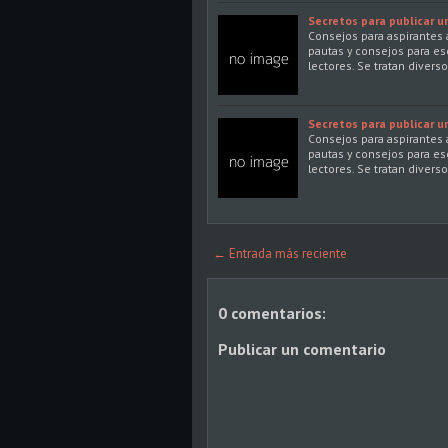
Secretos para publicar un 
Consejos para aspirantes a
pautas y consejos para es
lectores. Se tratan divers
Secretos para publicar un 
Consejos para aspirantes a
pautas y consejos para es
lectores. Se tratan divers
← Entrada más reciente
0 comentarios:
Publicar un comentario