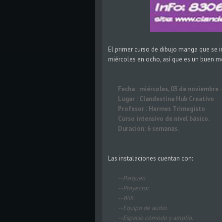
El primer curso de dibujo manga que se im
miércoles en ocho, así que es un buen m
Fecha : miércoles, 03 de noviembre · 
Lugar : Clandestina Hub Creativo
Profesor : Hermes Trimegisto
Curso intensivo de nivel básico.
Duración: 6 semanas.
Las instalaciones cuentan con:
--Parqueo
--Proyector.
--Wifi.
--Equipo de audio.
--Espacio cómodo y amplio.