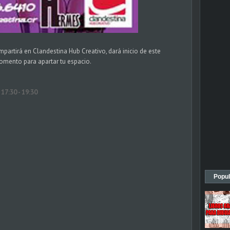
partirá en Clandestina Hub Creativo, dará inicio de este
omento para apartar tu espacio.
17:30 - 19:30
Popul