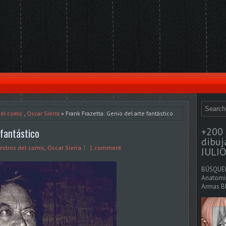
el comic
,
Oscar Sierra
» Frank Frazetta: Genio del arte fantástico
+200 
 fantástico
dibu
stros del comic
,
Oscar Sierra
1 comment
JULIO
BÚSQUED
Anatomia
Armas Bl