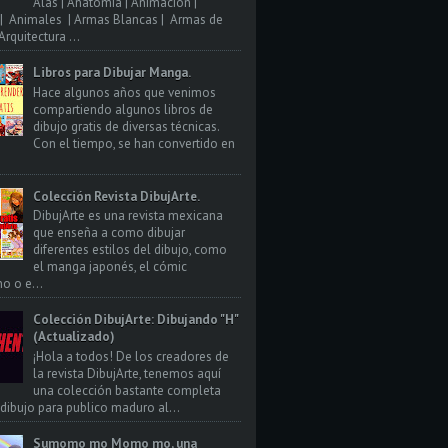
Alas | Anatomia | Animacion |
| Animales | Armas Blancas | Armas de
rquitectura ...
Libros para Dibujar Manga.
Hace algunos años que venimos
compartiendo algunos libros de
dibujo gratis de diversas técnicas.
Con el tiempo, se han convertido en
Colección Revista DibujArte.
DibujArte es una revista mexicana
que enseña a como dibujar
diferentes estilos del dibujo, como
el manga japonés, el cómic
o o e...
Colección DibujArte: Dibujando "H"
(Actualizado)
¡Hola a todos! De los creadores de
la revista DibujArte, tenemos aquí
una colección bastante completa
 dibujo para publico maduro al...
Sumomo mo Momo mo, una