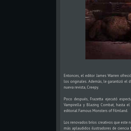
Entonces, el editor James Warren ofreci
los originales. Además, le garantizó el 
nueva revista, Creepy.
Poco después, Frazetta ejecutó espect
Vampirella y Blazing Combat, hasta el 
editorial Famous Monsters of Filmland.
Los renovados bríos creativos que este n
más aplaudidos ilustradores de ciencia 