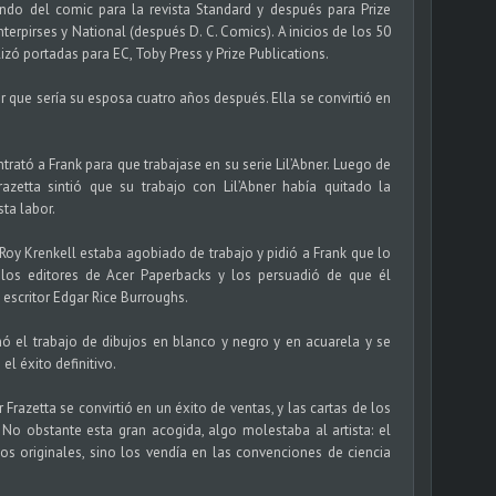
ndo del comic para la revista Standard y después para Prize
nterpirses y National (después D. C. Comics). A inicios de los 50
izó portadas para EC, Toby Press y Prize Publications.
r que sería su esposa cuatro años después. Ella se convirtió en
ntrató a Frank para que trabajase en su serie Lil’Abner. Luego de
azetta sintió que su trabajo con Lil’Abner había quitado la
ta labor.
 Roy Krenkell estaba agobiado de trabajo y pidió a Frank que lo
 los editores de Acer Paperbacks y los persuadió de que él
 escritor Edgar Rice Burroughs.
nó el trabajo de dibujos en blanco y negro y en acuarela y se
el éxito definitivo.
Frazetta se convirtió en un éxito de ventas, y las cartas de los
. No obstante esta gran acogida, algo molestaba al artista: el
s originales, sino los vendía en las convenciones de ciencia