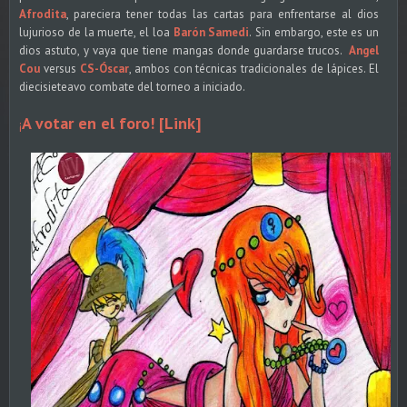
Afrodita
, pareciera tener todas las cartas para enfrentarse al dios
lujurioso de la muerte, el loa
Barón Samedi
.
Sin embargo, este es un
dios astuto, y vaya que tiene mangas donde guardarse trucos.
Angel
Cou
versus
CS-Óscar
, ambos con técnicas tradicionales de lápices. El
diecisieteavo combate del torneo a iniciado.
A votar en el foro! [Link]
¡