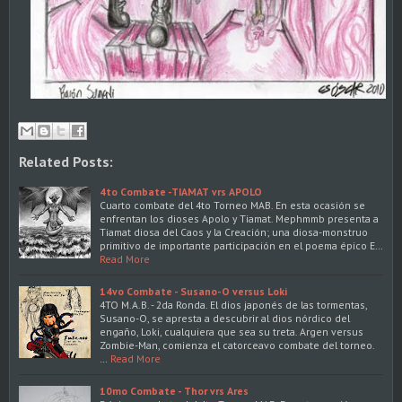
Related Posts:
4to Combate -TIAMAT vrs APOLO
Cuarto combate del 4to Torneo MAB. En esta ocasión se
enfrentan los dioses Apolo y Tiamat. Mephmmb presenta a
Tiamat diosa del Caos y la Creación; una diosa-monstruo
primitivo de importante participación en el poema épico E…
Read More
14vo Combate - Susano-O versus Loki
4TO M.A.B. - 2da Ronda. El dios japonés de las tormentas,
Susano-O, se apresta a descubrir al dios nórdico del
engaño, Loki, cualquiera que sea su treta. Argen versus
Zombie-Man, comienza el catorceavo combate del torneo.
…
Read More
10mo Combate - Thor vrs Ares