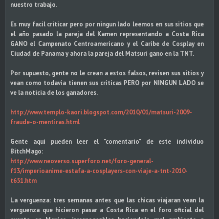
nuestro trabajo.
Es muy facil criticar pero por ningun lado leemos en sus sitios que
el año pasado la pareja del Kamen representando a Costa Rica
GANO el Campenato Centroamericano y el Caribe de Cosplay en
Ciudad de Panama y ahora la pareja del Matsuri gano en la TNT.
Por supuesto, gente no le crean a estos falsos, revisen sus sitios y
vean como todavia tienen sus criticas PERO por NINGUN LADO se
ve la noticia de los ganadores.
http://www.templo-kaori.blogspot.
com/2010/01/matsuri-2009-
fraude-o-mentiras.html
Gente aqui pueden leer el "comentario" de este individuo
BitchMago:
http://www.neoverso.superforo.net/
foro-general-
f13/imperioanime-
estafa-a-cosplayers-con-viaje-
a-tnt-2010-
t651.htm
La verguenza: tres semanas antes que las chicas viajaran vean la
verguenza que hicieron pasar a Costa Rica en el foro oficial del