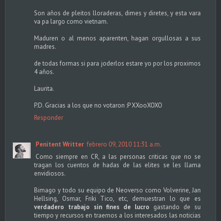
Son años de pleitos lloraderas, dimes y diretes, y esta vara
va pa largo como vietnam.
Maduren o al menos aparenten, hagan orgullosas a sus
madres.
de todas formas si para joderlos estare yo por los proximos
4 años.
Laurita.
P.D. Gracias a los que no votaron :P XXooXOXO
Responder
Penitent Writter
febrero 09, 2010 11:31 a.m.
Como siempre en CR, a las personas criticas que no se
tragan los cuentos de hadas de las elites se les llama
envidiosos.
Bimago y todo su equipo de Neoverso como Volverine, Jan
Hellsing, Osmar, Friki Tico, etc, demuestran lo que es
verdadero trabajo sin fines de lucro
gastando de su
tiempo y recursos en traernos a los interesados las noticias