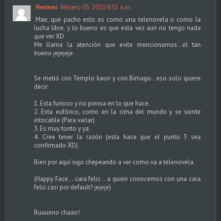
Hermes
febrero 05, 2010 6:51 a.m.
Mae, que pacho esto es como una telenovela o como la
lucha libre, y lo bueno es que esta vez aun no tengo nada
que ver XD
Me llama la atención que evite mencionarnos...el tan
bueno jejejeje
Se metió con Templo kaori y con Bimago...eso solo quiere
decir:
1. Esta furioso y no piensa en lo que hace.
2. Esta eufórico, como en la cima del mundo y se siente
intocable (Para variar)
3. Es muy tonto y ya.
4. Cree tener la razón (esta hace que el punto 3 sea
confirmado XD)
Bien por aquí sigo chepeando a ver como va a telenovela.
(Happy Face... cara feliz... a quien conocemos con una cara
feliz casi por default? jejeje)
Buuueno chaao!