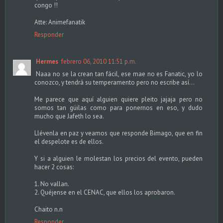
congo !!
Atte: Animefanatik
Responder
Hermes
febrero 06, 2010 11:51 p.m.
Naaa no se la crean tan fácil, ese mae no es Fanatic, yo lo
conozco, y tendrá su temperamento pero no escribe así...
Me parece que aquí alguien quiere pleito jajaja pero no
somos tan güilas como para ponernos en eso, y dudo
mucho que Jafeth lo sea.
Llévenla en paz y veamos que responde Bimago, que en fin
el despelote es de ellos.
Y si a alguien le molestan los precios del evento, pueden
hacer 2 cosas:
1. No vallan.
2. Quéjense en el CENAC, que ellos los aprobaron.
Chaito n.n
Responder