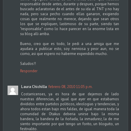
responsable desde antes, durante y despues, porque hemos
buscado aclaratorias de el antes de su ida al TNT y no hay
nada, pero saca pecho cuando ellas ganaron, exigiendo
cosas que realmente no merece, dejando que sean otros
los que se expliquen, lastimoso de su parte, siendo tan
"responsable" como lo hace parecer en la enorme lista en
su blog alli arriba.
Bueno, creo que es todo, le pedi a una amiga que me
ayudara a publicar esto, soy nerviosa y peor aun, no se
como, asi que espero no haberme expendido mucho.
Saludos!!
Responder
Laura Chichilla
febrero 08, 2010 11:05 p.m.
Costarricenses, ya es hora de que dejemos de lado
nuestras diferencias, al igual que ayer en que estabamos
divididos entre partidos politicos, ideologias y tendencias, y
ahora todos estan bajo mis faldas, de igual manera toda la
comunidad de Otakus deberia unirse bajo la misma
bandera, la bandera de la ñoñada, la inmadurez, la de me
siento importante por que tengo un forito, un bloguito, un
festivalito.