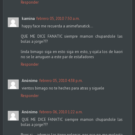
Responder
kamina
febrero 05, 2010 7:50 a.m.
happy face me recuerda a animefanatick...
QUE ME DICE FANATIC siempre mamon chupandole las
bolas a jorge???
linda bimago siga en esto siga en esto, y ojala los de kaori
no se le arruguen a este par de estafadores
Responder
Anónimo
febrero 05, 2010 4:38 p.m.
vientos bimago no te heches para atras y siguele
Responder
Anónimo
febrero 06, 2010 1:22 a.m.
QUE ME DICE FANATIC siempre mamon chupandole las
bolas a jorge???
Pues si... ademas las tiene pelonas, por eso no me molesta