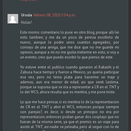
Ursula
febrero 08, 2010 5:54 p.m.
Holas!
Este mismo comentario lo puse en otro blog, porque alli lei
esto tambien, y me da un poco de pereza escribirlo de
nuevo, aunque le podre unos cuantos agregados, por
consejo de una amiga, que me dice que no me guarde mi
opinion, aunque a mi no me gusta meterme en esto, si voy a
un evento, creo que puedo escribir lo que pienso de este.
Yo estuve entre el publico cuando ganaron el Kakashi y el
Zabusa hace tiempo y fueron a Mexico, yo queria participar
esa vez, pero no tenia plata para hacerme un traje y
ademas, aun era menor de edad, asi que senti lastima,
porque se suponia que se iria a representar a CR en el TNT y
lo del WCS, ahora resulta que es mentira, y me pone triste.
Lo que me hace pensar, si es mentira lo de la representacion
de CR en el TNT y abrir el WCS, entonces porque siempre
son parejas?, es decir, si desde un principio no era por
representacion, entonces podian ganar dos cosplays que no
fueran de la misma serie, ya que el premio es un viaje para
asistir al TNT, asi nadie se peleaba, pero al seguir con lo de