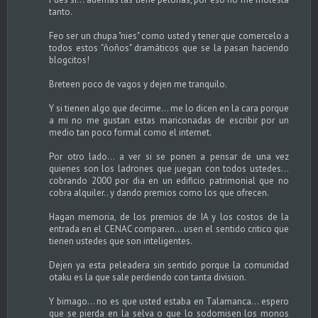
tanto.
Feo ser un chupa "nies" como usted y tener que comercelo a
todos estos "ñoños" dramáticos que se la pasan haciendo
blogcitos!
Breteen poco de vagos y dejen me tranquilo.
Y si tienen algo que decirme... me lo dicen en la cara porque
a mi no me gustan estas mariconadas de escribir por un
medio tan poco formal como el internet.
Por otro lado... a ver si se ponen a pensar de una vez
quienes son los ladrones que juegan con todos ustedes...
cobrando 2000 por dia en un edificio patrimonial que no
cobra alquiler.. y dando premios como los que ofrecen.
Hagan memoria, de los premios de IA y los costos de la
entrada en el CENAC comparen... usen el sentido critico que
tienen ustedes que son inteligentes.
Dejen ya esta peleadera sin sentido porque la comunidad
otaku es la que sale perdiendo con tanta division.
Y bimago... no es que usted estaba en Talamanca... espero
que se pierda en la selva o que lo sodomisen los monos