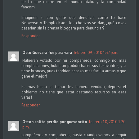
de lo que ocurre en el mundo otaku y la comunidad
fancom.
Imaginen si con gente que denuncia como lo hace
Neoverso y Templo Kaori los chorizos se dan, ¿qué cosas
pasarían sin la prensa bloggera para denunciar?
Responder
Otto Guevara fue pura vara
febrero 09, 2010 1:37 p.m.
Hubieran votado por mi compañeros, conmigo no mas
complicaciones, hubieran podido hacer sus festivalitos, y si
tiene broncas, pues tendrian acceso mas facil a armas y que
gane el mejor!
Es mas hasta el Cenac les hubiera vendido, deporsi el
gobierno no tiene que estar gastando recursos en esas
varas!
Responder
Otton solito perdio por guevoncito
febrero 10, 2010 1:20
p.m.
compañeros y compañeras, hasta cuando vamos a seguir