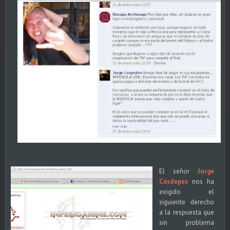
El señor
Jorge
Césdepes
nos ha
exigido el
siguiente derecho
a la respuesta que
sin problema