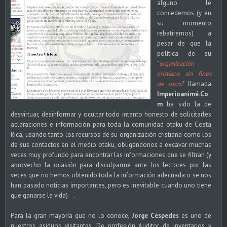
alguno le
concedemos (y en
su momento
rebatiremos) a
pesar de que la
política de su
"
organización
cristiana sin fines
de lucro
" llamada
Imperioanimé.Co
m
ha sido la de
desvirtuar, desinformar y ocultar todo intento honesto de solicitarles
aclaraciones e información para toda la comunidad otaku de Costa
Rica, usando tanto los recursos de su organización cristiana como los
de sus contactos en el medio otaku, obligándonos a excavar muchas
veces muy profundo para encontrar las informaciones que se filtran (y
aprovecho la ocasión para disculparme ante los lectores por las
veces que no hemos obtenido toda la información adecuada o se nos
han pasado noticias importantes, pero es inevitable cuando uno tiene
que ganarse la vida) .
Para la gran mayoría que no lo conoce,
Jorge Céspedes
es uno de
nuestros asiduos visitantes. De profesión Auditor de inventarios y