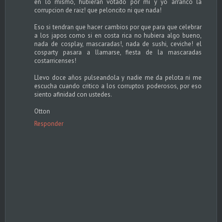
en lo mismo, hubieran votado por mi y yo arranco la
corrupcion de raiz! que peloncito ni que nada!
Eso si tendran que hacer cambios por que para que celebrar
a los japos como si en costa rica no hubiera algo bueno,
nada de cosplay, mascaradas!, nada de sushi, ceviche! el
cosparty pasara a llamarse, fiesta de la mascaradas
costarricenses!
Llevo doce años pulseandola y nadie me da pelota ni me
escucha cuando critico a los corruptos poderosos, por eso
siento afinidad con ustedes.
Otton
Responder