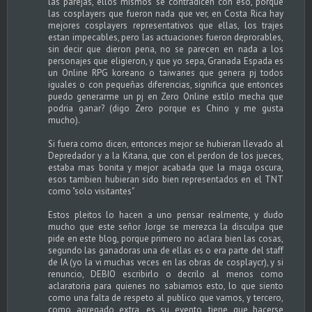
las parejas, ellos mismos se contradicen con eso, porque
las cosplayers que fueron nada que ver, en Costa Rica hay
mejores cosplayers representativos que ellas, los trajes
estan impecables, pero las actuaciones fueron deprorables,
sin decir que dieron pena, no se parecen en nada a los
personajes que eligieron, y que yo sepa, Granada Espada es
un Online RPG koreano o taiwanes que genera pj todos
iguales o con pequeñas diferencias, significa que entonces
puedo generarme un pj en Zero Online estilo mecha que
podria ganar? (digo Zero porque es Chino y me gusta
mucho).
Si fuera como dicen, entonces mejor se hubieran llevado al
Depredador y a la Kitana, que con el perdon de los jueces,
estaba mas bonita y mejor acabada que la maga oscura,
esos tambien hubieran sido bien representados en el TNT
como "solo visitantes"
Estos pleitos lo hacen a uno pensar realmente, y dudo
mucho que este señor Jorge se merezca la disculpa que
pide en este blog, porque primero no aclara bien las cosas,
segundo las ganadoras una de ellas es o era parte del staff
de IA (yo la vi muchas veces en las obras de cosplaycr), y si
renuncio, DEBIO escribirlo o decrilo al menos como
aclaratoria para quienes no sabiamos esto, lo que siento
como una falta de respeto al publico que vamos, y tercero,
como agregado extra, es su evento, tiene que hacerse