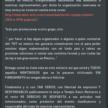
evento en Mexico, irresponsables haciendole mal ambiente a
nuestras representantes, por dicha la organización mexicana es
muy seria y no toma en cuenta estas cosas:
http://www.anim-arte.com/
comunidad/world-cosplay-
summit-
2010-a-4796-pagina11/
Todo por promocionar a otro grupo, cito:
"...por favor si hay algun organizador o alguien a quien contactar
del TNT en mexico me gustaria comunicarme con el para poder
resolver algun malentendido con mi lindo pais y talvez en
proximas ediciones si enviar una comitiva formal y con todas las
de ley a tan gran evento en Mexico..."
Bimago usted no tiene vela en este entierro asi que usted y TODOS
aquellos MENTIROSOS que se la pasaron ciriticando SIN
FUNDAMENTO no vengan ahora a felicitar.
Finalmente y si son TAN SERIOS, con libertad de expresion Y
RESPONSABLES publicamente le exijo a Templo Kaori, Neoverso y
el resto MI DERECHO DE RESPUESTA a sus articulos mal
intencionados, como productor del evento clasificatorio y
responsable del viaje de nuestras representantes.