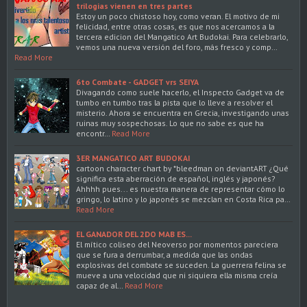
trilogias vienen en tres partes
Estoy un poco chistoso hoy, como veran. El motivo de mi
felicidad, entre otras cosas, es que nos acercamos a la
tercera edicion del Mangatico Art Budokai. Para celebrarlo,
vemos una nueva versión del foro, más fresco y comp…
Read More
6to Combate - GADGET vrs SEIYA
Divagando como suele hacerlo, el Inspecto Gadget va de
tumbo en tumbo tras la pista que lo lleve a resolver el
misterio. Ahora se encuentra en Grecia, investigando unas
ruinas muy sospechosas. Lo que no sabe es que ha
encontr…
Read More
3ER MANGATICO ART BUDOKAI
cartoon character chart by *bleedman on deviantART ¿Qué
significa esta aberración de español, inglés y japonés?
Ahhhh pues... es nuestra manera de representar cómo lo
gringo, lo latino y lo japonés se mezclan en Costa Rica pa…
Read More
EL GANADOR DEL 2DO MAB ES...
El mítico coliseo del Neoverso por momentos pareciera
que se fura a derrumbar, a medida que las ondas
explosivas del combate se suceden. La guerrera felina se
mueve a una velocidad que ni siquiera ella misma creía
capaz de al…
Read More