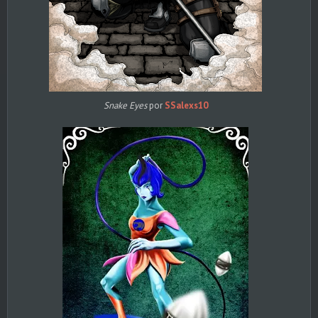
Snake Eyes
por
SSalexs10