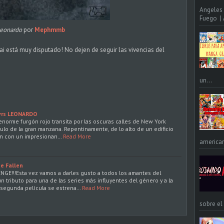
Angeles 
Fuego | A
eonardo
por
Mephmmb
i está muy disputado! No dejen de seguir las vivencias del
un...
vrs LEONARDO
enorme furgón rojo transita por las oscuras calles de New York
ulo de la gran manzana. Repentinamente, de lo alto de un edificio
ón con un impresionan…
Read More
american
e Fallen
E!!!Esta vez vamos a darles gusto a todos los amantes del
 tributo para una de las series más influyentes del género y a la
 segunda película se estrena…
Read More
sobre el