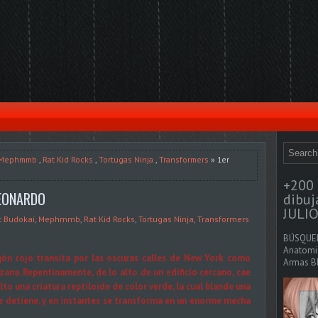
Mephmmb
,
Rat Kid Rocks
,
Tortugas Ninja
,
Transformers
» 1er
+200 
LEONARDO
dibu
JULIO
t Budokai
,
Mephmmb
,
Rat Kid Rocks
,
Tortugas Ninja
,
Transformers
BÚSQUED
Anatomia
ón rojo transita por las oscuras calles de New York como
Armas Bl
zana. Repentinamente, de lo alto de un edificio cercano, cae
to una criatura reptiloide de color verde, la cual blande una
 se detiene, y en instantes se transforma en un enorme mecha