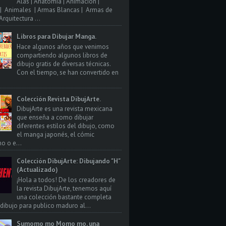
Alas | Anatomia | Animacion |
| Animales | Armas Blancas | Armas de
rquitectura ...
Libros para Dibujar Manga.
Hace algunos años que venimos
compartiendo algunos libros de
dibujo gratis de diversas técnicas.
Con el tiempo, se han convertido en
Colección Revista DibujArte.
DibujArte es una revista mexicana
que enseña a como dibujar
diferentes estilos del dibujo, como
el manga japonés, el cómic
o o e...
Colección DibujArte: Dibujando "H"
(Actualizado)
¡Hola a todos! De los creadores de
la revista DibujArte, tenemos aquí
una colección bastante completa
 dibujo para publico maduro al...
Sumomo mo Momo mo, una