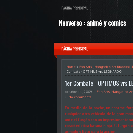
PÁGINA PRINCIPAL
Neoverso : animé y comics
PÁGINA PRINCIPAL
Home
»
Fan Arts
,
Mangatico Art Budokai
,
Combate - OPTIMUS vrs LEONARDO
1er Combate - OPTIMUS vrs 
octubre 11, 2009
Fan Arts
,
Mangatico Ar
No comments
En medio de la noche, un enorme furg
cualquier otro vehículo de la gran man
ante el furgón con un impresionante sal
característica katana ninja. El furgón
armado y listo para la acción.