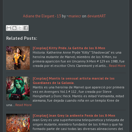
Adiane the Elegant - 13
by ~
mariecr
on
deviant
ART
Related Posts:
[Cosplay] Kitty Pride, la Gatita de los X-Men
Historia: Katherine Anne Pryde "Kitty" "Shadowcat" es una
heroína mutante de Marvel, miembro de los X-Men, su
primera aparición fue en Uncanny X-Men # 129 en 1980, fue
creada por el escritor Chris Claremont y el artis…
Read More
[Cosplay] Mantis la sensual artista marcial de los
Guardianes de la Galaxia.
Mantis es una heroína de Marvel que apareció por primera
vez en Avengers Vol.1 # 112 , fue creada por Steve
Henglehart y Donc Heck. Mantis es mitad Vietnamita, mitad
alemana, fue dejada cuando niña en un templo Kree de
una…
Read More
[Cosplay] Jean Grey la ardiente Fenix de los X-Men
Jean Grey es una superheroina telequinetica y telepata de
origen mutante, miembro fundador de los X-Men y que ha
formado parte de casi todas las diversas alineaciones del