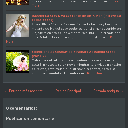
grupo a través de los años así como del la alineaci…
Read
More
Dazzler La Sexy Diva Cantante de los X-Men (Incluye 10
Curiosidades)
Alison Blaire "Dazzler" es una Cantante famosa y heroína
mutante de Marvel cuyo poder es transformar el sonido en
luz, fue miembro de los X-Men y Excalibur. . Fue creada por
Tom Defalco, John Romita Jr, Rogger Stern yLouise …
Read
More
Excepcionales Cosplay de Sayonara Zetsubou Sensei
(Parte 2)
Matoi Tsunetsuki: Es una acosadora obsesiva, llamaba
cada 5 minutos a su ex novio mientras le enviaba mensajes
de textos, esto causo que su novio la cortara, pero ella
seguía acosándolo. Ella confundió…
Read More
← Entrada más reciente
Página Principal
Entrada antigua →
0 comentarios:
Publicar un comentario