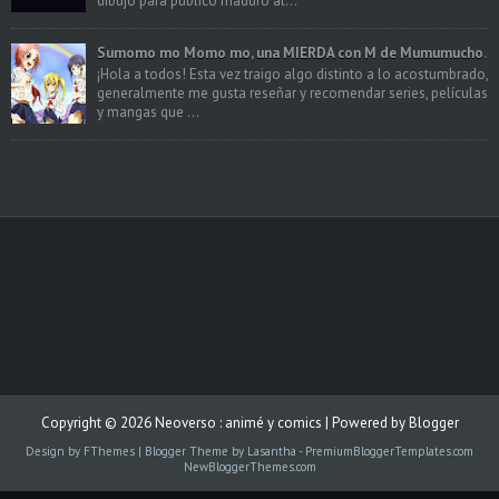
dibujo para publico maduro al...
Sumomo mo Momo mo, una MIERDA con M de Mumumucho.
¡Hola a todos! Esta vez traigo algo distinto a lo acostumbrado,
generalmente me gusta reseñar y recomendar series, películas
y mangas que ...
Copyright ©
2026
Neoverso : animé y comics
| Powered by
Blogger
Design by
FThemes
| Blogger Theme by
Lasantha
-
PremiumBloggerTemplates.com
NewBloggerThemes.com