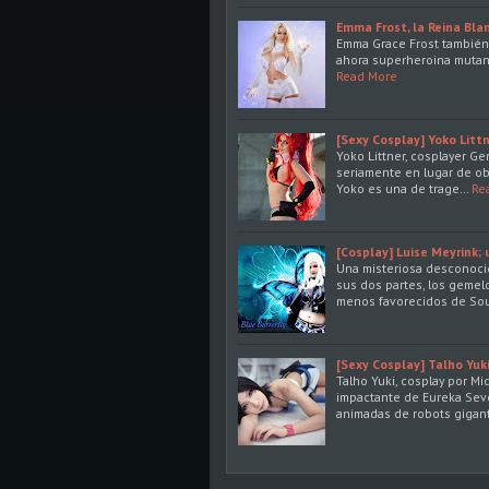
Emma Frost, la Reina Bla
Emma Grace Frost también
ahora superheroina mutant
Read More
[Sexy Cosplay] Yoko Littn
Yoko Littner, cosplayer Ge
seriamente en lugar de obs
Yoko es una de trage…
Re
[Cosplay] Luise Meyrink; 
Una misteriosa desconocid
sus dos partes, los gemel
menos favorecidos de So
[Sexy Cosplay] Talho Yuk
Talho Yuki, cosplay por Mi
impactante de Eureka Seve
animadas de robots gigan