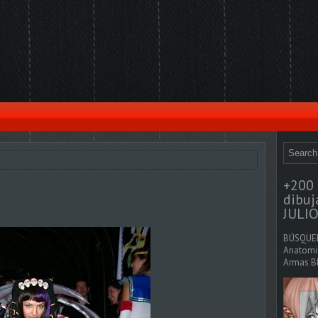
+200 
dibu
JULIO
BÚSQUED
Anatomia
Armas Bl