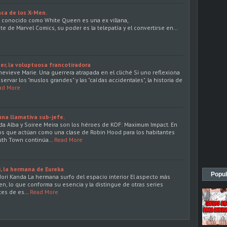
nca de los X-Men.
 conocido como White Queen es una ex villana,
e de Marvel Comics, su poder es la telepatía y el convertirse en…
er, la voluptuosa francotiradora
nevieve Marie. Una guerrera atrapada en el cliché Si uno reflexiona
ervar los "muslos grandes" y las "caídas accidentales", la historia de
ad More
una llamativa sub-jefe.
a Alba y Soiree Meira son los héroes de KOF: Maximum Impact. En
os que actúan como una clase de Robin Hood para los habitantes
uth Town continúa…
Read More
i, la hermana de Eureka
Popul
dori Kanda La hermana surfo del espacio interior El aspecto más
n, lo que conforma su esencia y la distingue de otras series
tes de es…
Read More