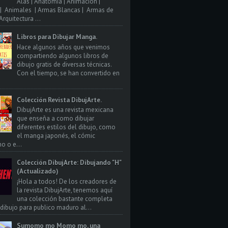
Alas | Anatomia | Animacion |
| Animales | Armas Blancas | Armas de
rquitectura ...
Libros para Dibujar Manga.
Hace algunos años que venimos
compartiendo algunos libros de
dibujo gratis de diversas técnicas.
Con el tiempo, se han convertido en
Colección Revista DibujArte.
DibujArte es una revista mexicana
que enseña a como dibujar
diferentes estilos del dibujo, como
el manga japonés, el cómic
o o e...
Colección DibujArte: Dibujando "H"
(Actualizado)
¡Hola a todos! De los creadores de
la revista DibujArte, tenemos aquí
una colección bastante completa
 dibujo para publico maduro al...
Sumomo mo Momo mo, una