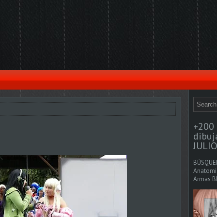
+200 
dibu
JULIO
BÚSQUED
Anatomia
Armas Bl