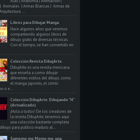
Alas | Anatomia | Animacion |
| Animales | Armas Blancas | Armas de
rquitectura ...
Libros para Dibujar Manga.
Hace algunos años que venimos
compartiendo algunos libros de
dibujo gratis de diversas técnicas.
Con el tiempo, se han convertido en
Colección Revista DibujArte.
DibujArte es una revista mexicana
que enseña a como dibujar
diferentes estilos del dibujo, como
el manga japonés, el cómic
o o e...
Colección DibujArte: Dibujando "H"
(Actualizado)
¡Hola a todos! De los creadores de
la revista DibujArte, tenemos aquí
una colección bastante completa
 dibujo para publico maduro al...
Sumomo mo Momo mo, una