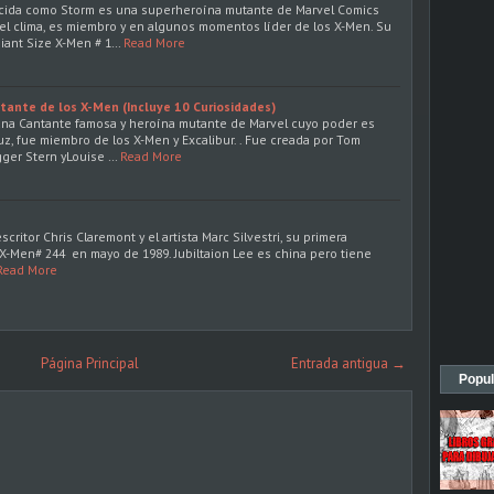
ida como Storm es una superheroína mutante de Marvel Comics
 el clima, es miembro y en algunos momentos líder de los X-Men. Su
Giant Size X-Men # 1…
Read More
tante de los X-Men (Incluye 10 Curiosidades)
s una Cantante famosa y heroína mutante de Marvel cuyo poder es
uz, fue miembro de los X-Men y Excalibur. . Fue creada por Tom
ogger Stern yLouise …
Read More
scritor Chris Claremont y el artista Marc Silvestri, su primera
X-Men# 244 en mayo de 1989. Jubiltaion Lee es china pero tiene
Read More
Página Principal
Entrada antigua →
Popul