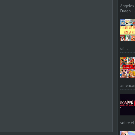
Angeles 
Fuego | A
un...
american
sobre el