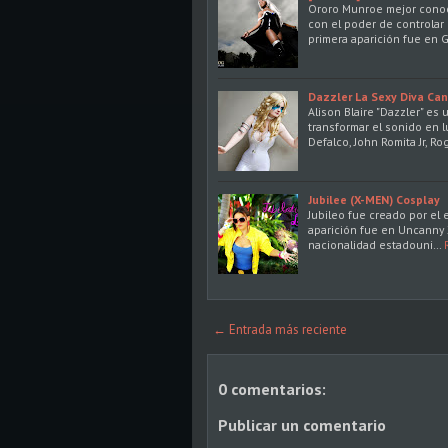
Ororo Munroe mejor conoc
con el poder de controlar
primera aparición fue en 
Dazzler La Sexy Diva Can
Alison Blaire "Dazzler" e
transformar el sonido en l
Defalco, John Romita Jr, R
Jubilee (X-MEN) Cosplay
Jubileo fue creado por el e
aparición fue en Uncanny 
nacionalidad estadouni…
← Entrada más reciente
0 comentarios:
Publicar un comentario