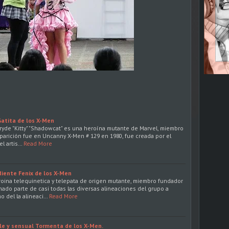
 Gatita de los X-Men
Pryde "Kitty" "Shadowcat" es una heroína mutante de Marvel, miembro
aparición fue en Uncanny X-Men # 129 en 1980, fue creada por el
el artis…
Read More
diente Fenix de los X-Men
oina telequinetica y telepata de origen mutante, miembro fundador
mado parte de casi todas las diversas alineaciones del grupo a
o del la alineaci…
Read More
ble y sensual Tormenta de los X-Men.