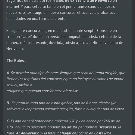
Seguimos de fiesta por los
4 años de existencia de Neoverso
en
internet. Y para celebrar también el primer aniversario de nuestro
nuevo foro, les traigo un nuevo concurso, el cual va a probar sus
habilidades en una forma diferente.
El siguente concurso es, en realidad, bastante simple. Consiste en
crear un "cartel" donde un personaje original del artista celebre de la
manera más interesante, divertida, artística, etc... el 4to aniversario de
Neoverso.
The Rules...
A-
Se permite todo tipo de artes siempre que sean del tema elegido, que
llenen los requisitos del concurso y que no incluyan alusiones de índole
sexual, racista o
religiosa que puedan considerarse ofensivas.
B-
Se permite todo tipo de estilo gráfico, tipo de fuente, técnica y/o
software, exceptuando animaciones gifts, flash o cualquier tipo de video.
C-
El arte deberá tener como máximo 550 px de ancho por 750 px de
alto, incluir un personaje original del artista y el nombre
"Neoverso
", la
frase "
4° Aniversario
" y la frase "
El hogar del cómic en Costa Rica
".