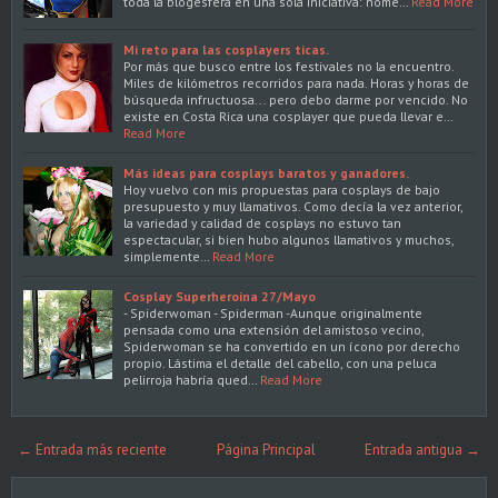
toda la blogesfera en una sola iniciativa: home…
Read More
Mi reto para las cosplayers ticas.
Por más que busco entre los festivales no la encuentro.
Miles de kilómetros recorridos para nada. Horas y horas de
búsqueda infructuosa... pero debo darme por vencido. No
existe en Costa Rica una cosplayer que pueda llevar e…
Read More
Más ideas para cosplays baratos y ganadores.
Hoy vuelvo con mis propuestas para cosplays de bajo
presupuesto y muy llamativos. Como decía la vez anterior,
la variedad y calidad de cosplays no estuvo tan
espectacular, si bien hubo algunos llamativos y muchos,
simplemente…
Read More
Cosplay Superheroina 27/Mayo
- Spiderwoman - Spiderman -Aunque originalmente
pensada como una extensión del amistoso vecino,
Spiderwoman se ha convertido en un ícono por derecho
propio. Lástima el detalle del cabello, con una peluca
pelirroja habría qued…
Read More
← Entrada más reciente
Página Principal
Entrada antigua →