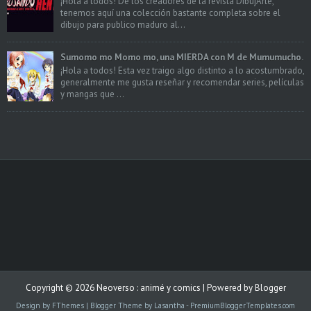
¡Hola a todos! De los creadores de la revista DibujArte,
tenemos aquí una colección bastante completa sobre el
dibujo para publico maduro al...
Sumomo mo Momo mo, una MIERDA con M de Mumumucho.
¡Hola a todos! Esta vez traigo algo distinto a lo acostumbrado,
generalmente me gusta reseñar y recomendar series, películas
y mangas que ...
Copyright ©
2026
Neoverso : animé y comics
| Powered by
Blogger
Design by
FThemes
| Blogger Theme by
Lasantha
-
PremiumBloggerTemplates.com