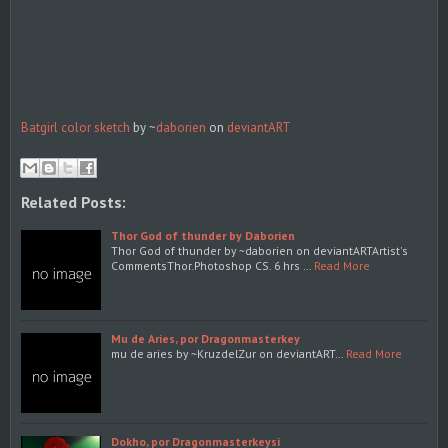
Batgirl color sketch
by ~
daborien
on
deviant
ART
Related Posts:
Thor God of thunder by Daborien
Thor God of thunder by ~daborien on deviantARTArtist's
CommentsThor.Photoshop CS. 6 hrs …
Read More
Mu de Aries, por Dragonmasterkey
mu de aries by ~KruzdelZur on deviantART…
Read More
Dokho, por Dragonmasterkeysi