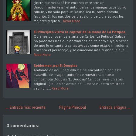
¿Increíble, verdad? Me encanta este arte de
Dragonmasterkeysi, el autor de varios mangas ticos como
Nimue, y no sólo porque Dokho sea mi santo dorado
favorito. Si, los nacidos bajo el signo de Libra somos los
mejores, y que a…
Read More
El Principito visita la capital de la mano de La Petipoa.
Quienes conocemos el arte de Carlos "La Petipoa" Salazar
no podemos más que admirarnos del talento suyo, a pesar
de que le encante crear aplayadas como esta:A mi mujer le
encantó el personaje, y se emocionó más cuando le dije…
Read More
Spiderman, por El Douglas
Andando de aquí para allá me he encontrado con esta
maravilla de imagen, autoría de nuestro talentoso
compatriota Douglas "El Douglas" Campos (vaya un alias
original...) quien se antoja de ilustar a nuestro amistoso
vecino...…
Read More
← Entrada más reciente
Página Principal
Entrada antigua →
0 comentarios: