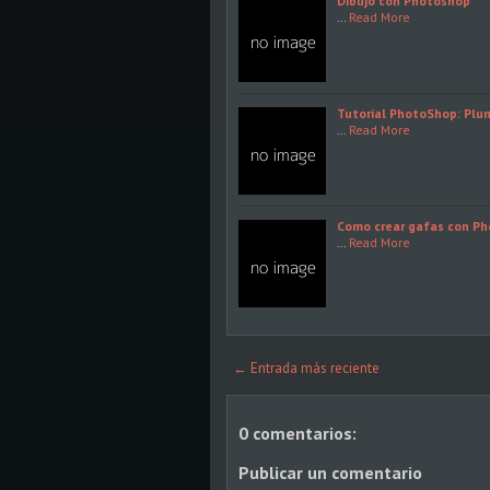
Dibujo con Photoshop
…
Read More
Tutorial PhotoShop: Plu
…
Read More
Como crear gafas con P
…
Read More
← Entrada más reciente
0 comentarios:
Publicar un comentario