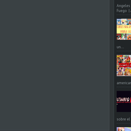
Angeles 
Fuego | A
un...
american
sobre el