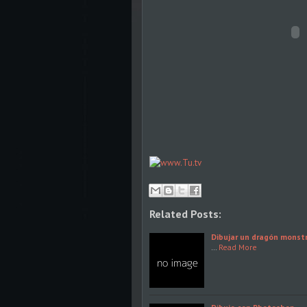
Related Posts:
Dibujar un dragón monst
…
Read More