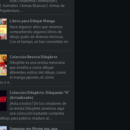
Alas | Anatomia | Animacion |
| Animales | Armas Blancas | Armas de
rquitectura ...
Libros para Dibujar Manga.
Hace algunos años que venimos
compartiendo algunos libros de
dibujo gratis de diversas técnicas.
Con el tiempo, se han convertido en
Colección Revista DibujArte.
DibujArte es una revista mexicana
que enseña a como dibujar
diferentes estilos del dibujo, como
el manga japonés, el cómic
o o e...
Colección DibujArte: Dibujando "H"
(Actualizado)
¡Hola a todos! De los creadores de
la revista DibujArte, tenemos aquí
una colección bastante completa
 dibujo para publico maduro al...
Sumomo mo Momo mo, una