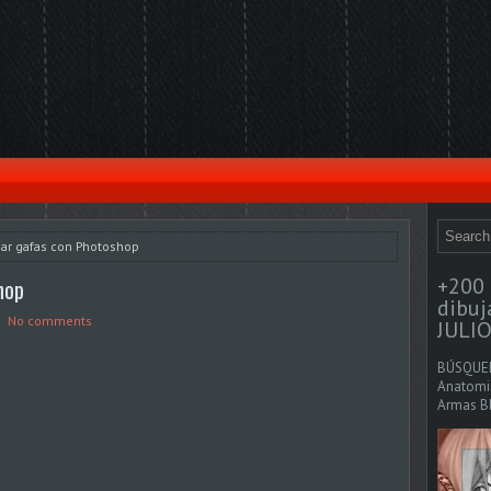
ar gafas con Photoshop
+200 
hop
dibu
No comments
JULIO
BÚSQUED
Anatomia
Armas Bl