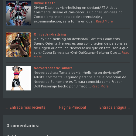
Divine Death
Divine Death by ~jan-hellsing on deviantART Artist's
Comments Diseño el Zair-dacorus Color el Jan-hellsing
Como siempre, en estado de aprendizaje y
experimentación, es la forma en que…
Read More
Oni by Jan-hellsing
Oni by ~jan-hellsing on deviantART Artist's Comments
Bueno Oriental Heroes es una compilacion de personajes
de Origen oriental en Neoverso asi que en total son 4 que
son: -Cobra Esmeralda -Oni -DaiKatana -Beilong Otro …
Read
More
Neoversochara:Tamara
Neoversochara:Tamara by ~jan-hellsing on deviantART
Artist's Comments Segundo personaje de la coleccion de
Neoverso Su nombre es Tamara conocida como Frozen
Doll Personaje hecho por Bimago …
Read More
← Entrada más reciente
Página Principal
Entrada antigua →
0 comentarios: