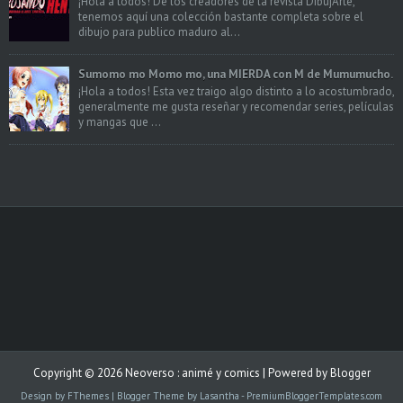
¡Hola a todos! De los creadores de la revista DibujArte,
tenemos aquí una colección bastante completa sobre el
dibujo para publico maduro al...
Sumomo mo Momo mo, una MIERDA con M de Mumumucho.
¡Hola a todos! Esta vez traigo algo distinto a lo acostumbrado,
generalmente me gusta reseñar y recomendar series, películas
y mangas que ...
Copyright ©
2026
Neoverso : animé y comics
| Powered by
Blogger
Design by
FThemes
| Blogger Theme by
Lasantha
-
PremiumBloggerTemplates.com