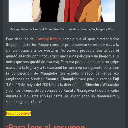
Protagonistas de
Samurai Champloo
. De izquierda a derecha,
Jin
,
Mugen
y
Fuu
.
Pero después de
Cowboy Bebop
, parecía que el gran director había
llegado a su techo. Porque como se podía superar semejante oda a la
ciencia ficción y a los westerns. No parecía probable, por lo que él
guardó silencio por cinco largos años (una película y un juego fue lo
único que nos quedó de esa era). Esto era porque preparaba un golpe
masivo a la lógica y a la exactitud histórica en su siguiente obra. Con
la contribución de
Manglobe
(un estudio creado de varios ex-
empleados de Sunrise),
Samurai Champloo
sale para la cadena
Fuji
TV
el 19 de mayo del 2004. Bajo la dirección del
Shinchiro Watanabe
y con los diseños de personajes de
Kazuto Nazagawa
; la obra invadió
durante el siguiente año las pantallas, exponiendo un chanbara muy
singular (y anacrónico).
Inicio! Spoilers!
¡Para leer el resumen,